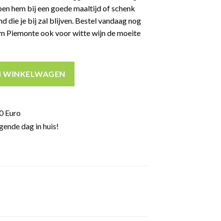
pen hem bij een goede maaltijd of schenk
d die je bij zal blijven. Bestel vandaag nog
m Piemonte ook voor witte wijn de moeite
13,5% 75cl aantal
N WINKELWAGEN
0 Euro
gende dag in huis!