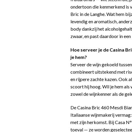
ondertoon die kenmerkend is 
Bric in de Langhe. Wat hem bij
levendig en aromatisch, ander
body dankzij het alcoholgehalte
zwaar, en past daardoor in een
Hoe serveer je de Casina B
je hem?
Serveer de wijn gekoeld tussen 
combineert uitstekend met risot
en rijpere zachte kazen. Ook al
scoort hij hoog. Wil je hem als
zowel de wijnkenner als de ge
De Casina Bric 460 Mesdi Bian
Italiaanse wijnmakerij vermag:
met zijn herkomst. Bij Casa N°7
toeval — ze worden geselectee