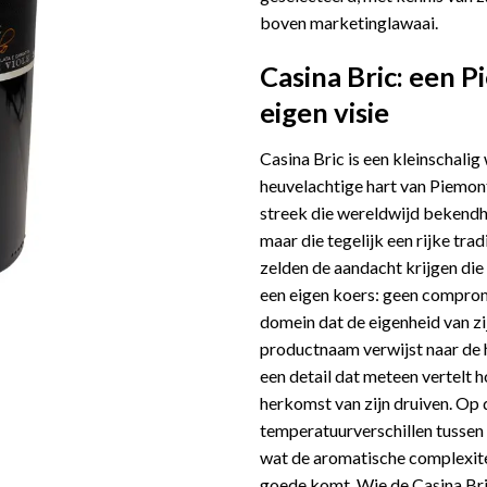
boven marketinglawaai.
Casina Bric: een 
eigen visie
Casina Bric is een kleinschalig
heuvelachtige hart van Piemonte
streek die wereldwijd bekendh
maar die tegelijk een rijke tradi
zelden de aandacht krijgen die
een eigen koers: geen compro
domein dat de eigenheid van zij
productnaam verwijst naar de 
een detail dat meteen vertelt
herkomst van zijn druiven. Op
temperatuurverschillen tussen 
wat de aromatische complexiteit
goede komt. Wie de Casina Bri