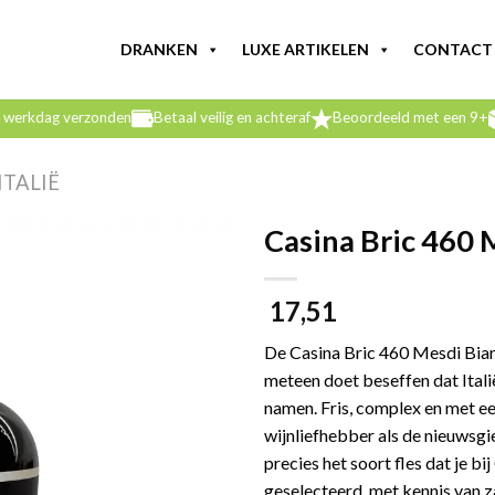
DRANKEN
LUXE ARTIKELEN
CONTACT
e werkdag verzonden
Betaal veilig en achteraf
Beoordeeld met een 9+
ITALIË
Casina Bric 460 
17,51
De Casina Bric 460 Mesdi Bianc
meteen doet beseffen dat Itali
namen. Fris, complex en met e
wijnliefhebber als de nieuwsgi
precies het soort fles dat je b
geselecteerd, met kennis van 