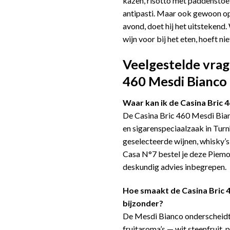
kazen, risotto met paddenstoelen
antipasti. Maar ook gewoon op 
avond, doet hij het uitstekend.
wijn voor bij het eten, hoeft ni
Veelgestelde vrag
460 Mesdi Bianco
Waar kan ik de Casina Bric 
De Casina Bric 460 Mesdi Bian
en sigarenspeciaalzaak in Turn
geselecteerde wijnen, whisky’
Casa N°7 bestel je deze Piemo
deskundig advies inbegrepen.
Hoe smaakt de Casina Bric 
bijzonder?
De Mesdi Bianco onderscheidt 
fruitaroma’s — wit steenfruit, 