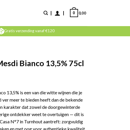
0
0,00
Gratis verzending vanaf €120
Mesdi Bianco 13,5% 75cl
o 13,5% is een van die witte wijnen die je
ë ver meer te bieden heeft dan de bekende
en karakter dat zowel de doorgewinterde
erige ontdekker weet te overtuigen — dit is
ij Casa N°7 in Turnhout aantreft: zorgvuldig
zaken en met oog voor authentieke kwaliteit