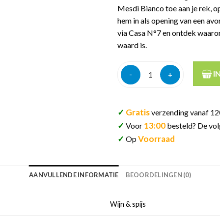
Mesdi Bianco toe aan je rek, o
hem in als opening van een avon
via Casa N°7 en ontdek waaro
waard is.
Casina Bric 460 Mesdi Bianco 
I
✓
Gratis
verzending vanaf 12
✓
13:00
Voor
besteld? De vol
✓
Voorraad
Op
AANVULLENDE INFORMATIE
BEOORDELINGEN (0)
Wijn & spijs