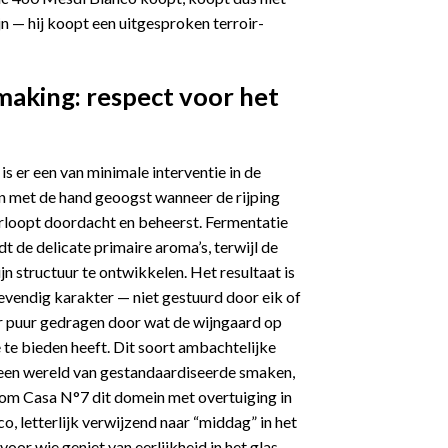
jn — hij koopt een uitgesproken terroir-
making: respect voor het
is er een van minimale interventie in de
n met de hand geoogst wanneer de rijping
verloopt doordacht en beheerst. Fermentatie
 de delicate primaire aroma’s, terwijl de
ijn structuur te ontwikkelen. Het resultaat is
levendig karakter — niet gestuurd door eik of
r puur gedragen door wat de wijngaard op
te bieden heeft. Dit soort ambachtelijke
 een wereld van gestandaardiseerde smaken,
rom Casa N°7 dit domein met overtuiging in
o, letterlijk verwijzend naar “middag” in het
voor wie geniet van eerlijkheid in het glas.