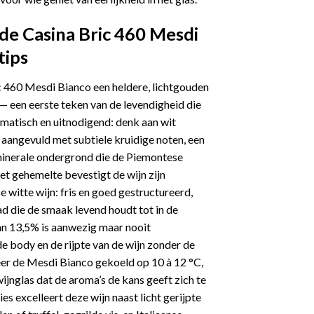
de Casina Bric 460 Mesdi
tips
ic 460 Mesdi Bianco een heldere, lichtgouden
 — een eerste teken van de levendigheid die
romatisch en uitnodigend: denk aan wit
, aangevuld met subtiele kruidige noten, een
minerale ondergrond die de Piemontese
t gehemelte bevestigt de wijn zijn
e witte wijn: fris en goed gestructureerd,
d die de smaak levend houdt tot in de
an 13,5% is aanwezig maar nooit
de body en de rijpte van de wijn zonder de
eer de Mesdi Bianco gekoeld op 10 à 12 °C,
wijnglas dat de aroma’s de kans geeft zich te
s excelleert deze wijn naast licht gerijpte