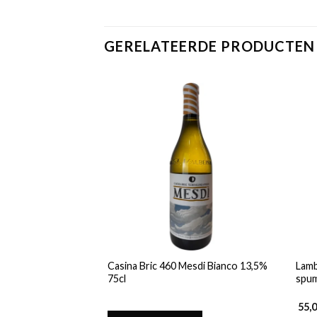
GERELATEERDE PRODUCTEN
Casina Bric 460 Mesdi Bianco 13,5%
Lamb
75cl
spum
55,