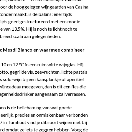
voor de hooggelegen wijngaarden van Casina
zonder maakt, is de balans: enerzijds
zijds goed gestructureerd met een mooie
 van 13,5%. Hij is noch te licht noch te
 breed scala aan gelegenheden.
ric Mesdi Bianco en waarmee combineer
10 en 12 °C in een ruim witte wijnglas. Hij
to, gegrilde vis, zeevruchten, lichte pasta’s
s solo-wijn bij een kaasplankje of aperitief
 wijncadeau meegeven, dan is dit een fles die
legenheidsdrinker aangenaam zal verrassen.
co is de belichaming van wat goede
 eerlijk, precies en onmiskenbaar verbonden
 in Turnhout vind je dit soort wijnen niet bij
rd omdat ze iets te zeggen hebben. Voeg de