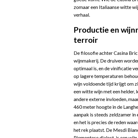
zomaar een Italiaanse witte wi
verhaal.
Productie en wijn
terroir
De filosofie achter Casina Bric 
wijnmakerij. De druiven worde
optimaal is, en de vinificatie 
op lagere temperaturen behoudt
wijn voldoende tijd krijgt om z
een witte wijn met een helder, 
andere externe invloeden, maa
460 meter hoogte in de Langhe 
aanpak is steeds zeldzamer in
en het is precies de reden waa
het rek plaatst. De Mesdi Bianc
Piemontese dialect, is een wijn 