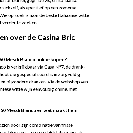
 of truffel, gegrilde vis, en Italiaanse
zichzelf, als aperitief op een zomerse
 Wie op zoek is naar de beste Italiaanse witte
et verder te zoeken.
en over de Casina Bric
460 Mesdi Bianco online kopen?
co is verkrijgbaar via Casa N°7, de drank-
hout die gespecialiseerd is in zorgvuldig
s en bijzondere dranken. Via de webshop van
ntese witte wijn eenvoudig online, met
460 Mesdi Bianco en wat maakt hem
zich door zijn combinatie van frisse
peer, bloesem — en een duidelijke minerale