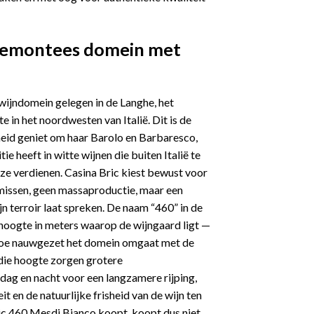
Piemontees domein met
 wijndomein gelegen in de Langhe, het
 in het noordwesten van Italië. Dit is de
eid geniet om haar Barolo en Barbaresco,
tie heeft in witte wijnen die buiten Italië te
 ze verdienen. Casina Bric kiest bewust voor
missen, geen massaproductie, maar een
n terroir laat spreken. De naam “460” in de
hoogte in meters waarop de wijngaard ligt —
 hoe nauwgezet het domein omgaat met de
 die hoogte zorgen grotere
dag en nacht voor een langzamere rijping,
 en de natuurlijke frisheid van de wijn ten
c 460 Mesdi Bianco koopt, koopt dus niet