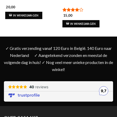
20,00
15,00
IN WINKELWAGEN
Gewaardeerd
4.00
uit
IN WINKELWAGEN
5
✓ Gratis verzending vanaf 120 Euro in België. 140 Euro naar
Nederland
✓ Aangetekend verzonden en meestal de
volgende dag in huis! ✓ Nog veel meer unieke producten in de
winkel!