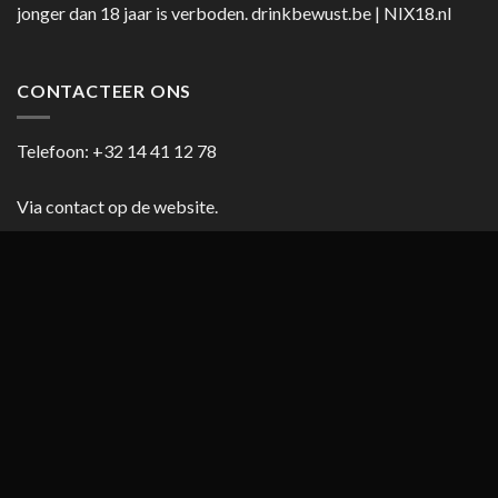
jonger dan 18 jaar is verboden.
drinkbewust.be
|
NIX18.nl
CONTACTEER ONS
Telefoon:
+32 14 41 12 78
Via contact op de website.
HANDIGE LINKS
Blog
Cookiebeleid (EU)
Copyright 2026 ©
casanumber7.be
Privacy beleid
Algemene