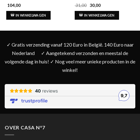
Oorspronkelijke
Huidige
104,00
31,00
30,00
prijs
prijs
was:
is:
IN WINKELWAGEN
IN WINKELWAGEN
€ 31,00.
€ 30,00.
✓ Gratis verzending vanaf 120 Euro in België. 140 Euro naar
Nederland
✓ Aangetekend verzonden en meestal de
volgende dag in huis! ✓ Nog veel meer unieke producten in de
winkel!
OVER CASA N°7