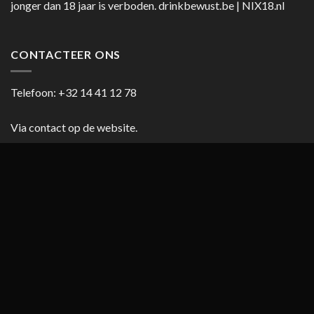
jonger dan 18 jaar is verboden.
drinkbewust.be
|
NIX18.nl
CONTACTEER ONS
Telefoon:
+32 14 41 12 78
Via contact op de website.
HANDIGE LINKS
Blog
Cookiebeleid (EU)
Copyright 2026 ©
casanumber7.be
Privacy beleid
Algemene