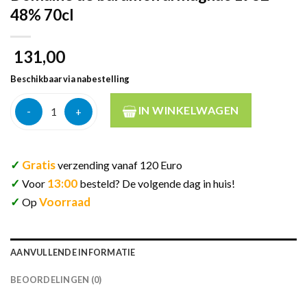
48% 70cl
131,00
Beschikbaar via nabestelling
Domaine de baraillon armagnac 1982 48% 70cl aantal
IN WINKELWAGEN
✓
Gratis
verzending vanaf 120 Euro
✓
13:00
Voor
besteld? De volgende dag in huis!
✓
Voorraad
Op
AANVULLENDE INFORMATIE
BEOORDELINGEN (0)