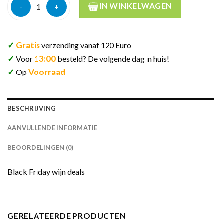
Kornell florian brigl greif rosso italiaanse rode wijn 13% 75cl a
IN WINKELWAGEN
✓
Gratis
verzending vanaf 120 Euro
✓
13:00
Voor
besteld? De volgende dag in huis!
✓
Voorraad
Op
BESCHRIJVING
AANVULLENDE INFORMATIE
BEOORDELINGEN (0)
Black Friday wijn deals
GERELATEERDE PRODUCTEN