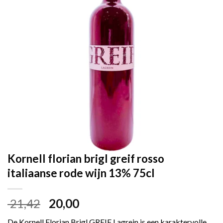
Kornell florian brigl greif rosso
italiaanse rode wijn 13% 75cl
Oorspronkelijke
Huidige
21,42
20,00
prijs
prijs
De Kornell Florian Brigl GREIF Lagrein is een karaktervolle