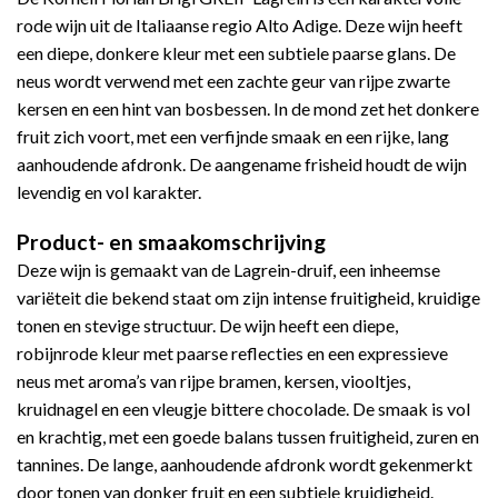
was:
is:
rode wijn uit de Italiaanse regio Alto Adige. Deze wijn heeft
€ 21,42.
€ 20,00.
een diepe, donkere kleur met een subtiele paarse glans. De
neus wordt verwend met een zachte geur van rijpe zwarte
kersen en een hint van bosbessen. In de mond zet het donkere
fruit zich voort, met een verfijnde smaak en een rijke, lang
aanhoudende afdronk. De aangename frisheid houdt de wijn
levendig en vol karakter.
Product- en smaakomschrijving
Deze wijn is gemaakt van de Lagrein-druif, een inheemse
variëteit die bekend staat om zijn intense fruitigheid, kruidige
tonen en stevige structuur. De wijn heeft een diepe,
robijnrode kleur met paarse reflecties en een expressieve
neus met aroma’s van rijpe bramen, kersen, viooltjes,
kruidnagel en een vleugje bittere chocolade. De smaak is vol
en krachtig, met een goede balans tussen fruitigheid, zuren en
tannines. De lange, aanhoudende afdronk wordt gekenmerkt
door tonen van donker fruit en een subtiele kruidigheid.