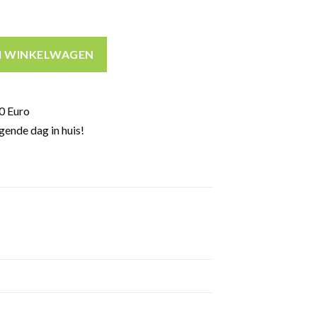
eaux heritage 2020 rode wijn 14,5% 75cl aantal
N WINKELWAGEN
0 Euro
gende dag in huis!