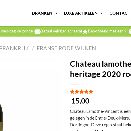
DRANKEN
LUXE ARTIKELEN
CONTACT
e werkdag verzonden
Betaal veilig en achteraf
Beoordeeld met een 9+
FRANKRIJK
/
FRANSE RODE WIJNEN
Chateau lamothe
heritage 2020 ro
Gewaardeerd
1
15,00
5.00
op 5
gebaseerd
Château Lamothe-Vincent is een w
op
klant
waardering
gelegen in de Entre-Deux-Mers, 
Dordogne. Deze regio staat bek