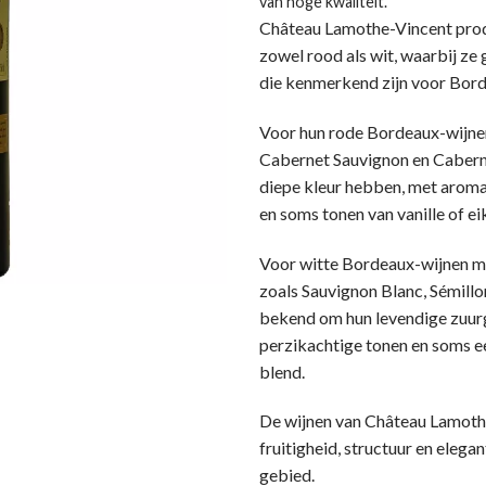
van hoge kwaliteit.
Château Lamothe-Vincent prod
zowel rood als wit, waarbij z
die kenmerkend zijn voor Bord
Voor hun rode Bordeaux-wijne
Cabernet Sauvignon en Cabern
diepe kleur hebben, met aroma’s
en soms tonen van vanille of ei
Voor witte Bordeaux-wijnen m
zoals Sauvignon Blanc, Sémill
bekend om hun levendige zuurg
perzikachtige tonen en soms ee
blend.
De wijnen van Château Lamothe
fruitigheid, structuur en elega
gebied.