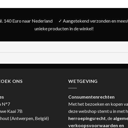
ië. 140 Euro naar Nederland
✓ Aangetekend verzonden en meesta
unieke producten in de winkel!
ZOEK ONS
WETGEVING
es
Consumentenrechten
a N°7
Met het bezoeken en kopen v
uwe Kaai 7B
deze webshop stemt u in met h
hout (Antwerpen, België)
herroepingsrecht
, de
algem
verkoopsvoorwaarden en