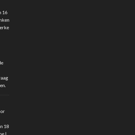
n 16
anken
terke
de
raag
en.
oor
an 18
be
|