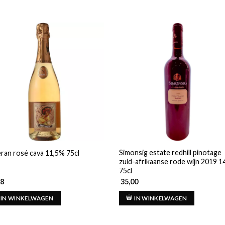
Simonsig estate redhill pinotage
ran rosé cava 11,5% 75cl
zuid-afrikaanse rode wijn 2019 
75cl
98
35,00
IN WINKELWAGEN
IN WINKELWAGEN