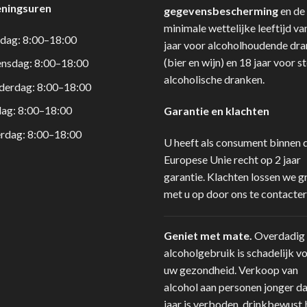
ningsuren
gegevensbescherming
en de
minimale wettelijke leeftijd va
dag: 8:00–18:00
jaar voor alcoholhoudende dr
(bier en wijn) en 18 jaar voor s
nsdag: 8:00–18:00
alcoholische dranken.
derdag: 8:00–18:00
dag: 8:00–18:00
Garantie en klachten
rdag: 8:00–18:00
U heeft als consument binnen 
Europese Unie recht op 2 jaar
garantie. Klachten lossen we g
met u op door ons te contacter
Geniet met mate.
Overdadig
alcoholgebruik is schadelijk v
uw gezondheid. Verkoop van
alcohol aan personen jonger d
jaar is verboden.
drinkbewust.