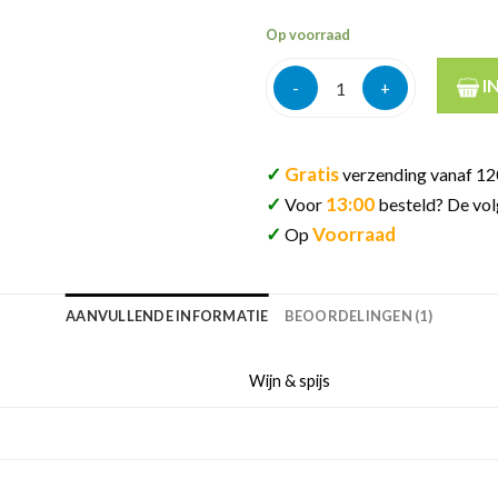
Op voorraad
Chateau lamothe-vincent bord
I
✓
Gratis
verzending vanaf 12
✓
13:00
Voor
besteld? De vol
✓
Voorraad
Op
AANVULLENDE INFORMATIE
BEOORDELINGEN (1)
Wijn & spijs