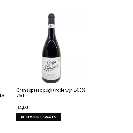
Gran appasso puglia rode wijn 14,5%
Champagne lamoure
14%
75cl
reserve brut champ
11,00
31,34
IN WINKELWAGEN
IN WINKELWAG