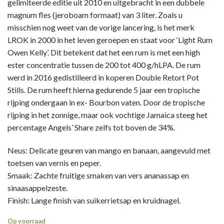
gelimiteerde editie uit 2010 en uitgebracht in een dubbele
magnum fles (jeroboam formaat) van 3 liter.
Zoals u
misschien nog weet van de vorige lancering, is het merk
LROK
in 2000 in het leven geroepen en staat voor ‘Light Rum
Owen Kelly’. Dit betekent dat het een rum is met een high
ester concentratie tussen de 200 tot 400 g/hLPA.
De rum
werd in 2016 gedistilleerd in koperen Double Retort Pot
Stills. De rum heeft hierna gedurende 5 jaar een tropische
rijping ondergaan in ex- Bourbon vaten. Door de tropische
rijping in het zonnige, maar ook vochtige Jamaica steeg het
percentage Angels’ Share zelfs tot boven de 34%.
Neus: Delicate geuren van mango en banaan, aangevuld met
toetsen van vernis en peper.
Smaak: Zachte fruitige smaken van vers ananassap en
sinaasappelzeste.
Finish: Lange finish van suikerrietsap en kruidnagel.
Op voorraad