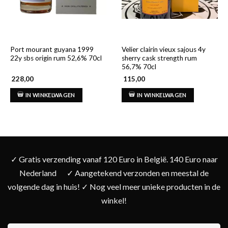
Port mourant guyana 1999
Velier clairin vieux sajous 4y
22y sbs origin rum 52,6% 70cl
sherry cask strength rum
56,7% 70cl
228,00
115,00
IN WINKELWAGEN
IN WINKELWAGEN
✓ Gratis verzending vanaf 120 Euro in België. 140 Euro naar
Nederland
✓ Aangetekend verzonden en meestal de
volgende dag in huis! ✓ Nog veel meer unieke producten in de
winkel!