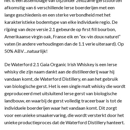
het is een assemblage van bijzonder zeldzame gerstsoorten
afkomstig van 6 verschillende Ierse boerderijen met een
lange geschiedenis en een sterke verbondheid met het
karakteristieke bodemtype van elke individuele regio. De
rijping van deze versie 2.1 gebeurde op first fill bourbon,
Amerikaanse virgin oak, Franse eik en “ex-vin doux naturel”
vaten (in andere verhoudingen dan de 1.1 verie uiteraard). Op
50% ABV…natuurlijk!
De Waterford 2.1 Gaia Organic Irish Whiskey is een Ierse
whisky die zijn naam dankt aan de distilleerderij waar hij
vandaan komt, de Waterford Distillery, en aan het gebruik
van biologische gerst. Het is een single malt whisky die wordt
geproduceerd met uitsluitend Ierse gerst van biologische
landbouw, en waarbij de gerst volledig traceerbaar is tot de
individuele boerderijen waar het vandaan komt. Dit zorgt
voor een unieke smaakervaring, die wordt versterkt door het
unieke productieproces dat de Waterford Distillery hanteert.