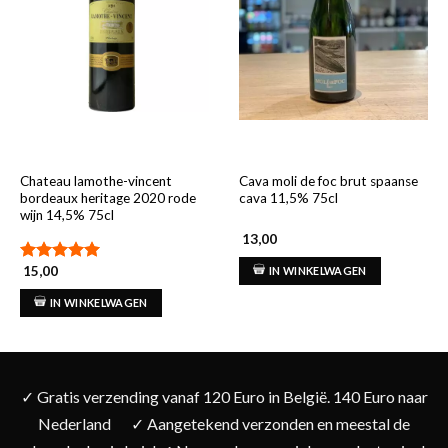
Chateau lamothe-vincent
Cava moli de foc brut spaanse
bordeaux heritage 2020 rode
cava 11,5% 75cl
wijn 14,5% 75cl
13,00
15,00
IN WINKELWAGEN
Gewaardeerd
5.00
uit 5
IN WINKELWAGEN
✓ Gratis verzending vanaf 120 Euro in België. 140 Euro naar
Nederland
✓ Aangetekend verzonden en meestal de