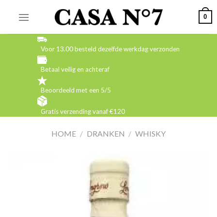
Skip
0
to
content
Voor 13.00 besteld dezelfde werkdag verzonden
Betaal veilig en achteraf
Beoordeeld met een 5/5
Gratis verzending vanaf €120
HOME
/
DRANKEN
/
WHISKY