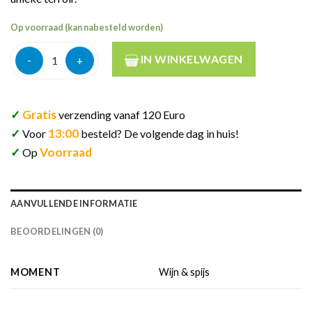
Op voorraad (kan nabesteld worden)
Roux père & fils bourgogne chardonnay franse witte wijn 12,5%
IN WINKELWAGEN
✓
Gratis
verzending vanaf 120 Euro
✓
13:00
Voor
besteld? De volgende dag in huis!
✓
Voorraad
Op
AANVULLENDE INFORMATIE
BEOORDELINGEN (0)
MOMENT
Wijn & spijs