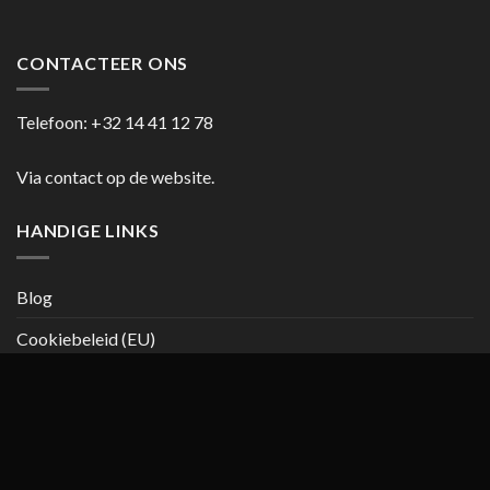
CONTACTEER ONS
Telefoon:
+32 14 41 12 78
Via contact op de website.
HANDIGE LINKS
Blog
Cookiebeleid (EU)
Copyright 2026 ©
casanumber7.be
Privacy beleid
Algemene
voorwaarden