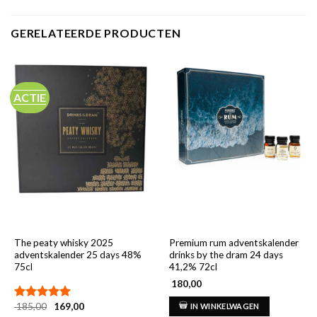
GERELATEERDE PRODUCTEN
ACTIE
The peaty whisky 2025
Premium rum adventskalender
adventskalender 25 days 48%
drinks by the dram 24 days
75cl
41,2% 72cl
180,00
Oorspronkelijke
Huidige
185,00
169,00
IN WINKELWAGEN
Gewaardeerd
prijs
prijs