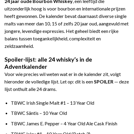
24 jaar oude Bourbon Whiskey
, een leeftijd die
uitzonderlijk hoog is voor bourbon en internationale prijzen
heeft gewonnen. De kalender bevat daarnaast diverse single
malts van meer dan 10, 15 of zelfs 20 jaar oud, aangevuld met
jongere, levendige expressies. Het geheel biedt een rijke
balans tussen toegankelijkheid, complexiteit en
zeldzaamheid.
Spoiler-lijst: alle 24 whisky’s in de
Adventkalender
Voor wie precies wil weten wat er in de kalender zit, volgt
hieronder de volledige lijst. Let op: dit is een
SPOILER
— deze
lijst onthult alle 24 drams.
TBWC Irish Single Malt #1 – 13 Year Old
TBWC Säntis – 10 Year Old
TBWC James E. Pepper – 4 Year Old Ale Cask Finish
TBWC Islay #1 – 10 Year Old (Batch 3)