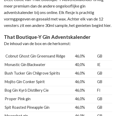
meer premium dan de andere ongelooflijke gin
adventskalender bij ons online. Elk flesje is prachtig
vormggegeven en geseald met wax. Achter elk van de 12
vensters zit een andere 30ml sample, het genieten begint hier.
That Boutique-Y Gin Adventskalender
De inhoud van de box en de herkomst:
Cobnut Ghost Gin Greensand Ridge
46,0%
GB
Monastic Gin Blackwater
40,0%
IE
Bush Tucker Gin Chilgrove Spirits
46,0%
GB
Mojito Gin Conker Spirit
46,0%
GB
Bog Gin Kyrö Distillery Cie
46,0%
FI
Proper Pink gin
46,0%
GB
Spit Roasted Pineapple Gin
46,0%
GB
Moonshot gin
46,0%
GB