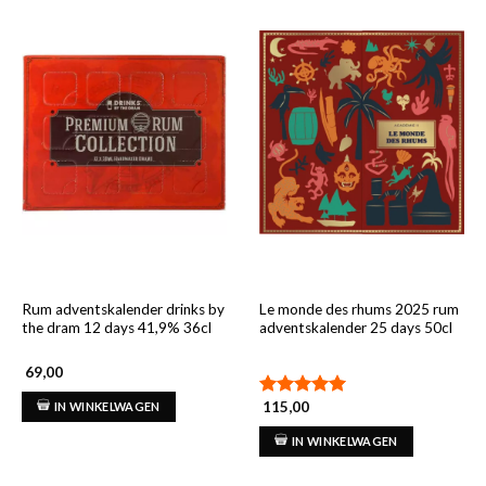
Rum adventskalender drinks by
Le monde des rhums 2025 rum
the dram 12 days 41,9% 36cl
adventskalender 25 days 50cl
69,00
115,00
IN WINKELWAGEN
Gewaardeerd
5.00
uit 5
IN WINKELWAGEN